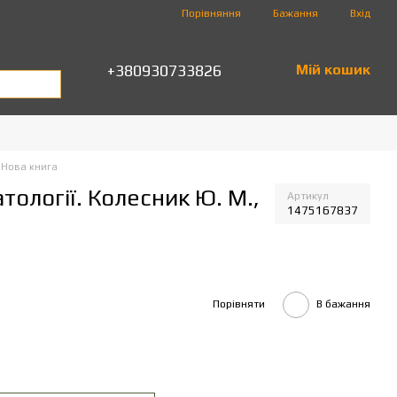
Порівняння
Бажання
Вхід
+380930733826
Мій кошик
 Нова книга
тології. Колесник Ю. М.,
Артикул
1475167837
Порівняти
В бажання