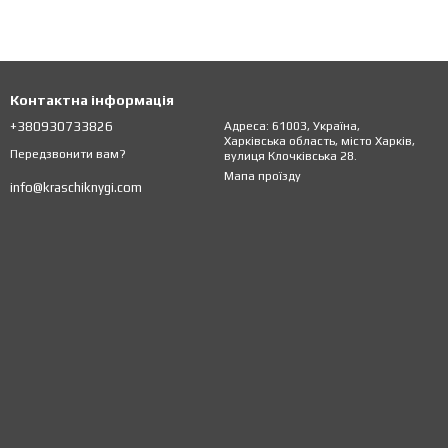
Контактна інформація
+380930733826
Адреса: 61003, Україна,
Харківська область, місто Харків,
Передзвонити вам?
вулиця Клочківська 28.
Мапа проїзду
info@kraschiknygi.com