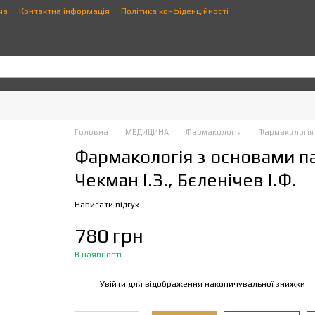
ча
Контактна інформація
Політика конфіденційності
Головна
МЕДИЦИНА
Фармакологія
Фармакологія
Фармакологія з основами па
Чекман І.З., Бєленічев І.Ф.
Написати відгук
780 грн
В наявності
Увійти
для відображення накопичувальної знижки
%