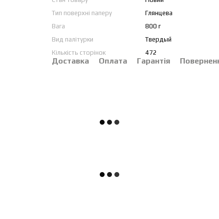
Тип поверхні паперу
Глянцева
Вага
800 г
Вид палітурки
Твердый
Кількість сторінок
472
Доставка
Оплата
Гарантія
Повернен