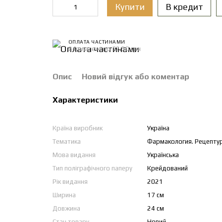
Купити
В кредит
ОПЛАТА ЧАСТИНАМИ
24 платежі по 32.50 грн
Опис
Новий відгук або коментар
Характеристики
Країна виробник
Україна
Тематика
Фармакология. Рецептур
Мова видання
Українська
Тип поліграфічного паперу
Крейдований
Рік видання
2021
Ширина
17 см
Довжина
24 см
Стан товару
Новий