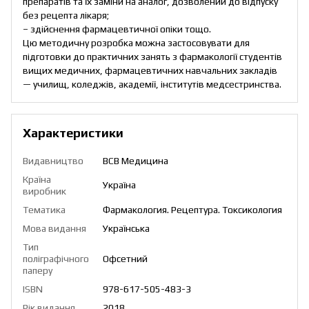
препаратів та їх заміни на аналог, дозволений до відпуску
без рецепта лікаря;
– здійснення фармацевтичної опіки тощо.
Цю методичну розробка можна застосовувати для
підготовки до практичних занять з фармакології студентів
вищих медичних, фармацевтичних навчальних закладів
— училищ, коледжів, академії, інститутів медсестринства.
Характеристики
Видавництво
ВСВ Медицина
Країна
Україна
виробник
Тематика
Фармакология. Рецептура. Токсикология
Мова видання
Українська
Тип
поліграфічного
Офсетний
паперу
ISBN
978-617-505-483-3
Рік видання
2018