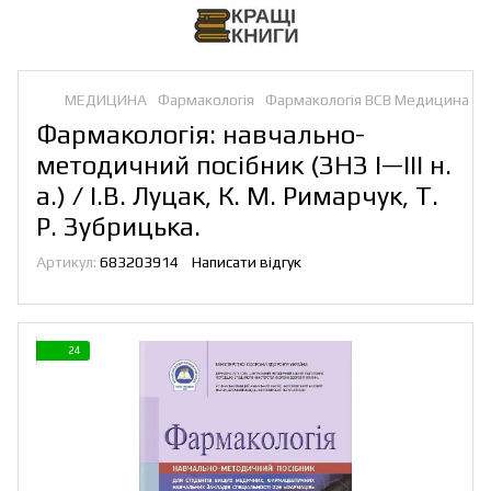
МЕДИЦИНА
Фармакологія
Фармакологія ВСВ Медицина
Фармакологія: навчально-
методичний посібник (ЗНЗ І—ІІІ н.
а.) / І.В. Луцак, К. М. Римарчук, Т.
Р. Зубрицька.
Артикул:
683203914
Написати відгук
24