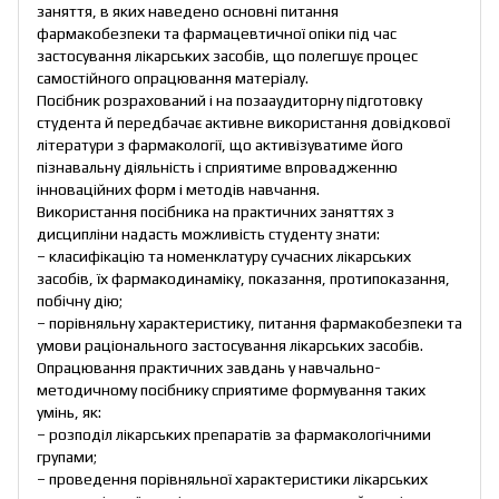
заняття, в яких наведено основні питання
фармакобезпеки та фармацевтичної опіки під час
застосування лікарських засобів, що полегшує процес
самостійного опрацювання матеріалу.
Посібник розрахований і на позааудиторну підготовку
студента й передбачає активне використання довідкової
літератури з фармакології, що активізуватиме його
пізнавальну діяльність і сприятиме впровадженню
інноваційних форм і методів навчання.
Використання посібника на практичних заняттях з
дисципліни надасть можливість студенту знати:
– класифікацію та номенклатуру сучасних лікарських
засобів, їх фармакодинаміку, показання, протипоказання,
побічну дію;
– порівняльну характеристику, питання фармакобезпеки та
умови раціонального застосування лікарських засобів.
Опрацювання практичних завдань у навчально-
методичному посібнику сприятиме формування таких
умінь, як:
– розподіл лікарських препаратів за фармакологічними
групами;
– проведення порівняльної характеристики лікарських