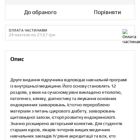
До обраного
Порівняти
ОПЛАТА ЧАСТИНАМИ
24 платежі по 21.67 грн
Опис
Друге видання підручника відповідає навчальній програмі
із внутрішньої медицини. Його основу становлять 12
розділів, у яких на сучасному рівні викладено етіологію,
патогенез, клініку, діагностику та лікування основних
ендокринних захворювань. Істотно перероблено
матеріали з питань цукрового діабету, захворювань
щитовидної залози, історії розвитку ендокринології.
Значно розширено авторський колектив. Для студентів
старших курсів, лікарів-інтернів вищих медичних
навчальних закладів IV рівня акредитації та всіх, хто