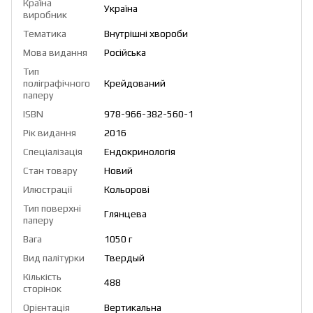
Країна
Україна
виробник
Тематика
Внутрішні хвороби
Мова видання
Російська
Тип
поліграфічного
Крейдований
паперу
ISBN
978-966-382-560-1
Рік видання
2016
Спеціалізація
Ендокринологія
Стан товару
Новий
Илюстрації
Кольорові
Тип поверхні
Глянцева
паперу
Вага
1050 г
Вид палітурки
Твердый
Кількість
488
сторінок
Орієнтація
Вертикальна