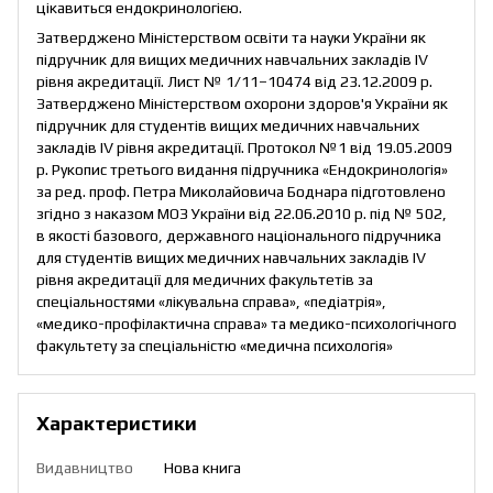
цікавиться ендокринологією.
Затверджено Міністерством освіти та науки України як
підручник для вищих медичних навчальних закладів ІV
рівня акредитації. Лист № 1/11–10474 від 23.12.2009 р.
Затверджено Міністерством охорони здоров'я України як
підручник для студентів вищих медичних навчальних
закладів ІV рівня акредитації. Протокол №1 від 19.05.2009
р. Рукопис третього видання підручника «Ендокринологія»
за ред. проф. Петра Миколайовича Боднара підготовлено
згідно з наказом МОЗ України від 22.06.2010 р. під № 502,
в якості базового, державного національного підручника
для студентів вищих медичних навчальних закладів IV
рівня акредитації для медичних факультетів за
спеціальностями «лікувальна справа», «педіатрія»,
«медико-профілактична справа» та медико-психологічного
факультету за спеціальністю «медична психологія»
Характеристики
Видавництво
Нова книга