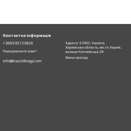
Контактна інформація
+380930733826
Адреса: 61003, Україна,
Харківська область, місто Харків,
Передзвонити вам?
вулиця Клочківська 28.
Мапа проїзду
info@kraschiknygi.com