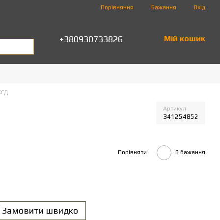
Порівняння
Бажання
Вхід
+380930733826
Мій кошик
КСД
Артикул
341254852
Порівняти
В бажання
Замовити швидко