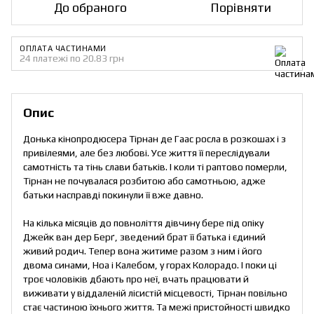
До обраного
Порівняти
ОПЛАТА ЧАСТИНАМИ
24 платежі по 20.83 грн
Опис
Донька кінопродюсера Тірнан де Гаас росла в розкошах і з
привілеями, але без любові. Усе життя її переслідували
самотність та тінь слави батьків. І коли ті раптово померли,
Тірнан не почувалася розбитою або самотньою, адже
батьки насправді покинули її вже давно.
На кілька місяців до повноліття дівчину бере під опіку
Джейк ван дер Берґ, зведений брат її батька і єдиний
живий родич. Тепер вона житиме разом з ним і його
двома синами, Ноа і Калебом, у горах Колорадо. І поки ці
троє чоловіків дбають про неї, вчать працювати й
виживати у віддаленій лісистій місцевості, Тірнан повільно
стає частиною їхнього життя. Та межі пристойності швидко