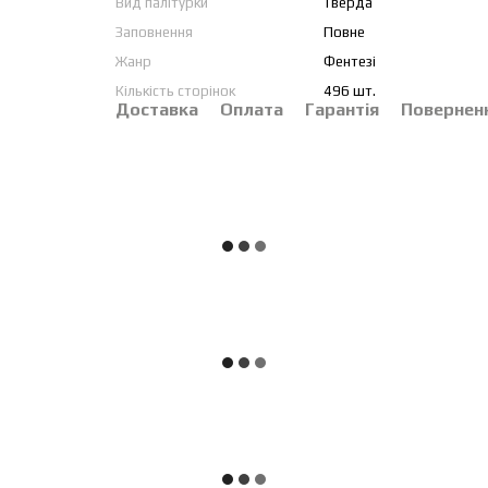
Вид палітурки
Тверда
Заповнення
Повне
Жанр
Фентезі
Кількість сторінок
496 шт.
Доставка
Оплата
Гарантія
Повернен