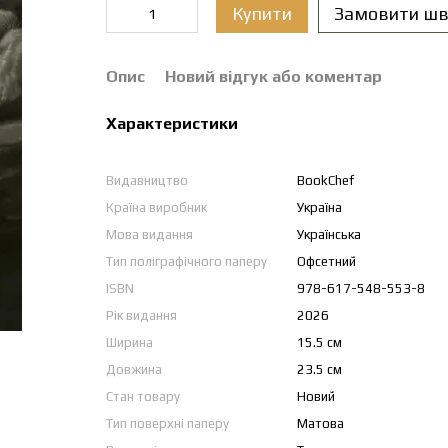
Купити
Замовити шв
Опис
Новий відгук або коментар
Характеристики
Видавництво
BookChef
Країна виробник
Україна
Мова видання
Українська
Тип поліграфічного паперу
Офсетний
ISBN
978-617-548-553-8
Рік видання
2026
Ширина
15.5 см
Довжина
23.5 см
Стан товару
Новий
Тип поверхні паперу
Матова