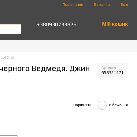
Порівняння
Бажання
Вхід
+380930733826
Мій кошик
BookChef
Печерного Ведмедя. Джин
Артикул
658321471
Порівняти
В бажання