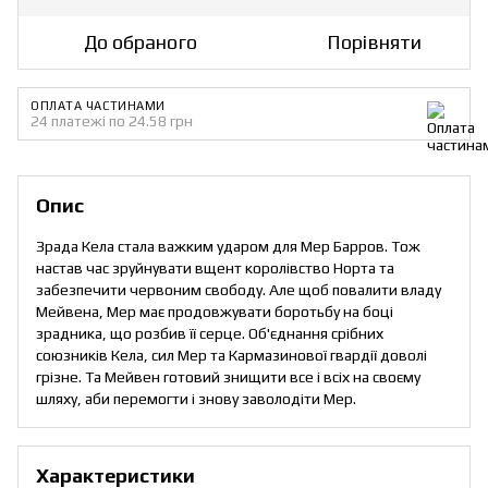
До обраного
Порівняти
ОПЛАТА ЧАСТИНАМИ
24 платежі по 24.58 грн
Опис
Зрада Кела стала важким ударом для Мер Барров. Тож
настав час зруйнувати вщент королівство Норта та
забезпечити червоним свободу. Але щоб повалити владу
Мейвена, Мер має продовжувати боротьбу на боці
зрадника, що розбив її серце. Об'єднання срібних
союзників Кела, сил Мер та Кармазинової гвардії доволі
грізне. Та Мейвен готовий знищити все і всіх на своєму
шляху, аби перемогти і знову заволодіти Мер.
Характеристики