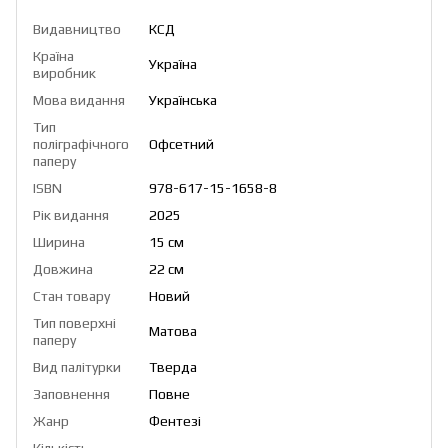
Видавництво
КСД
Країна
Україна
виробник
Мова видання
Українська
Тип
поліграфічного
Офсетний
паперу
ISBN
978-617-15-1658-8
Рік видання
2025
Ширина
15 см
Довжина
22 см
Стан товару
Новий
Тип поверхні
Матова
паперу
Вид палітурки
Тверда
Заповнення
Повне
Жанр
Фентезі
Кількість