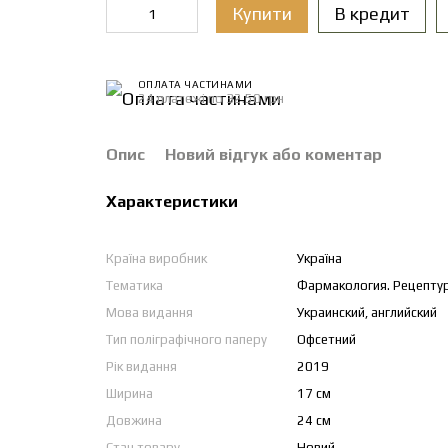
Купити
В кредит
ОПЛАТА ЧАСТИНАМИ
24 платежі по 32.50 грн
Опис
Новий відгук або коментар
Характеристики
Країна виробник
Україна
Тематика
Фармакология. Рецептур
Мова видання
Украинский, английский
Тип поліграфічного паперу
Офсетний
Рік видання
2019
Ширина
17 см
Довжина
24 см
Стан товару
Новий