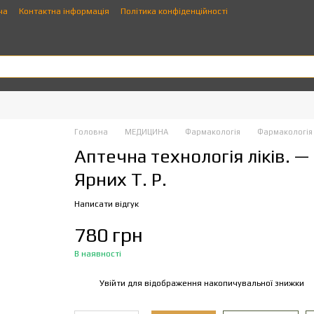
ча
Контактна інформація
Політика конфіденційності
Головна
МЕДИЦИНА
Фармакологія
Фармакологія
Аптечна технологія ліків. — 
Ярних Т. Р.
Написати відгук
780 грн
В наявності
Увійти
для відображення накопичувальної знижки
%