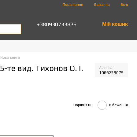
Порівняння
Бажання
Вхід
+380930733826
Мій кошик
 Нова книга
5-те вид. Тихонов О. І.
Артикул
1066259079
Порівняти
В бажання