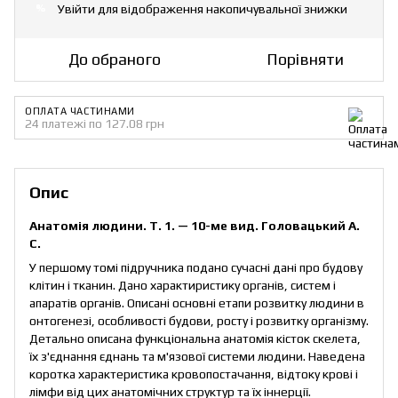
Увійти
для відображення накопичувальної знижки
%
До обраного
Порівняти
ОПЛАТА ЧАСТИНАМИ
24 платежі по 127.08 грн
Опис
Анатомія людини. Т. 1. — 10-ме вид. Головацький А.
С.
У першому томі підручника подано сучасні дані про будову
клітин і тканин. Дано характиристику органів, систем і
апаратів органів. Описані основні етапи розвитку людини в
онтогенезі, особливості будови, росту і розвитку організму.
Детально описана функціональна анатомія кісток скелета,
їх з'єднання єднань та м'язової системи людини. Наведена
коротка характеристика кровопостачання, відтоку крові і
лімфи від цих анатомічних структур та їх іннерції.