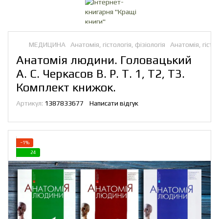
МЕДИЦИНА
Анатомія, гістологія, фізіологія
Анатомія, гістол
Анатомія людини. Головацький
А. С. Черкасов В. Р. Т. 1, Т2, Т3.
Комплект книжок.
Артикул:
1387833677
Написати відгук
−1%
24