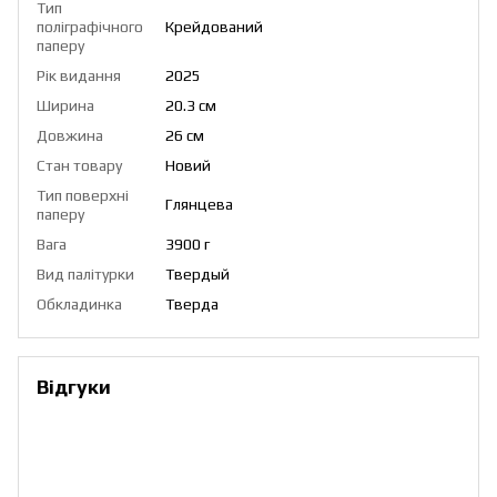
Тип
поліграфічного
Крейдований
паперу
Рік видання
2025
Ширина
20.3 см
Довжина
26 см
Стан товару
Новий
Тип поверхні
Глянцева
паперу
Вага
3900 г
Вид палітурки
Твердый
Обкладинка
Тверда
Відгуки