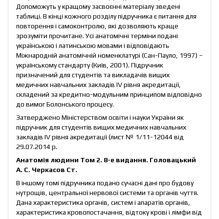
Допоможуть у кращому засвоєнні матеріалу зведені
таблиці. В кінці кожного розділу підручника є питання для
повторення і самоконтролю, які дозволяють краще
зрозуміти прочитане. Усі анатомічні терміни подані
українською і латинською мовами і відповідають
Міжнародній анатомічній номенклатурі (Сан-Пауло, 1997) –
українському стандарту (Київ, 2001). Підручник
призначений для студентів та викладачів вищих
медичних навчальних закладів IV рівня акредитації,
складений за кредитно-модульним принципом відповідно
до вимог Болонського процесу.
Затверджено Міністерством освіти і науки України як
підручник для студентів вищих медичних навчальних
закладів IV рівня акредитації (лист № 1/11-12044 від
29.07.2014 р.
Анатомія людини Том 2. 8-е видання. Головацький
А. С. Черкасов Ст.
В іншому томі підручника подано сучасні дані про будову
нутрощів, центральної нервової системи та органів чуття.
Дана характеристика органів, систем і апаратів органів,
характеристика кровопостачання, відтоку крові і лімфи від