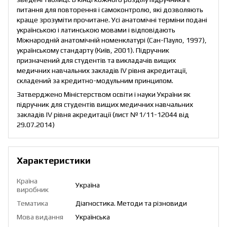
питання для повторення і самоконтролю, які дозволяють
краще зрозуміти прочитане. Усі анатомічні терміни подані
українською і латинською мовами і відповідають
Міжнародній анатомічній номенклатурі (Сан-Пауло, 1997),
українському стандарту (Київ, 2001). Підручник
призначений для студентів та викладачів вищих
медичних навчальних закладів IV рівня акредитації,
складений за кредитно-модульним принципом.
Затверджено Міністерством освіти і науки України як
підручник для студентів вищих медичних навчальних
закладів IV рівня акредитації (лист №1/11-12044 від
29.07.2014)
Характеристики
Країна
Україна
виробник
Тематика
Діагностика. Методи та різновиди
Мова видання
Українська