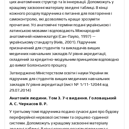
цих анатомічних структур та їх іннервації. Допоможуть у
кращому засвоєнні матеріалу зведені таблиці. В кінці
кожного розділу підручника є питання для повторення і
самоконтролю, які дозволяють краще зрозуміти
прочитане. Усі анатомічні терміни подані українською і
латинською мовами і відповідають Міжнародній
анатомічній номенклатурі (Сан-Пауло, 1997) —
українському стандарту (Київ, 2001). Підручник
призначений для студентів та викладачів вищих
медичних навчальних закладів IV рівня акредитації,
складений за кредитно-модульним принципом відповідно
до вимог Болонського процесу.
Затверджено Міністерством освіти і науки України як
підручник для студентів вищих медичних навчальних
закладів IV рівня акредитації (лист № 1/11-12044 від
29.07.2014)
Анатомія людини. Том 3. 7-є видання. Головацький
А. С. Черкасов В. Р.
У третьому томі підручника подано сучасні дані про будову
переферійної нервової системи та серцево-судинної
системи. Допоможуть у кращому засвоєнні матеріалу
зведені таблиці. В кінці кожного розділу підручника є