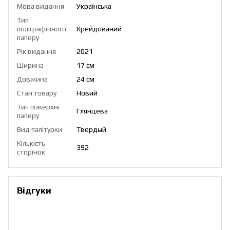
Мова видання
Українська
Тип
поліграфічного
Крейдований
паперу
Рік видання
2021
Ширина
17 см
Довжина
24 см
Стан товару
Новий
Тип поверхні
Глянцева
паперу
Вид палітурки
Твердый
Кількість
392
сторінок
Відгуки