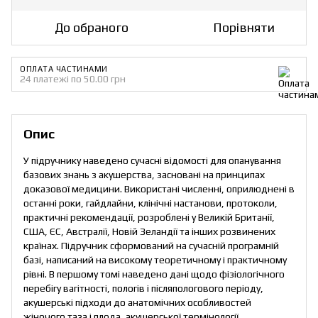
До обраного
Порівняти
ОПЛАТА ЧАСТИНАМИ
24 платежі по 50.00 грн
Опис
У підручнику наведено сучасні відомості для опанування
базових знань з акушерства, засновані на принципах
доказової медицини. Використані численні, оприлюднені в
останні роки, гайдлайни, клінічні настанови, протоколи,
практичні рекомендації, розроблені у Великій Британії,
США, ЄС, Австралії, Новій Зеландії та інших розвинених
країнах. Підручник сформований на сучасній програмній
базі, написаний на високому теоретичному і практичному
рівні. В першому томі наведено дані щодо фізіологічного
перебігу вагітності, пологів і післяпологового періоду,
акушерські підходи до анатомічних особливостей
жіночого таза і плода, акушерської термінології,