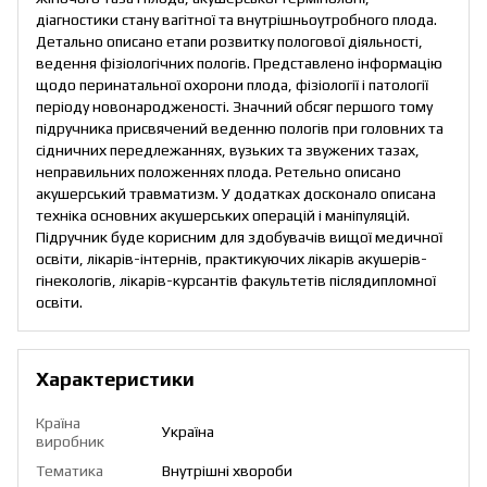
діагностики стану вагітної та внутрішньоутробного плода.
Детально описано етапи розвитку пологової діяльності,
ведення фізіологічних пологів. Представлено інформацію
щодо перинатальної охорони плода, фізіології і патології
періоду новонародженості. Значний обсяг першого тому
підручника присвячений веденню пологів при головних та
сідничних передлежаннях, вузьких та звужених тазах,
неправильних положеннях плода. Ретельно описано
акушерський травматизм. У додатках досконало описана
техніка основних акушерських операцій і маніпуляцій.
Підручник буде корисним для здобувачів вищої медичної
освіти, лікарів-інтернів, практикуючих лікарів акушерів-
гінекологів, лікарів-курсантів факультетів післядипломної
освіти.
Характеристики
Країна
Україна
виробник
Тематика
Внутрішні хвороби